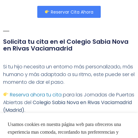
Reservar Cita Ahora
Solicita tu cita en el Colegio Sabia Nova
en Rivas Vaciamadrid
Si tu hijo necesita un entorno más personalizado, más
humano y más adaptado a su ritmo, este puede ser el
momento de dar el paso.
Reserva ahora tu cita
para las Jornadas de Puertas
Abiertas del
Colegio Sabia Nova en Rivas Vaciamadrid
(Madrid)
.
Estaremos encantadas de acompañarte en esta
Usamos cookies en nuestra página web para ofreceros una
decisión.
experiencia mas comoda, recordando tus prefererencias y