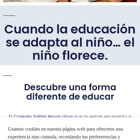
Cuando la educación
se adapta al niño… el
niño florece.
Descubre una forma
diferente de educar
El
Colegio Sabia Nova
abre sus puertas en marzo y
abril en Rivas-Vaciamadrid.
Usamos cookies en nuestra página web para ofreceros una
Ven a conocer un modelo educativo donde cada
experiencia mas comoda, recordando tus prefererencias y