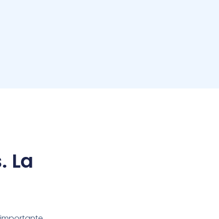
. La
 importante.