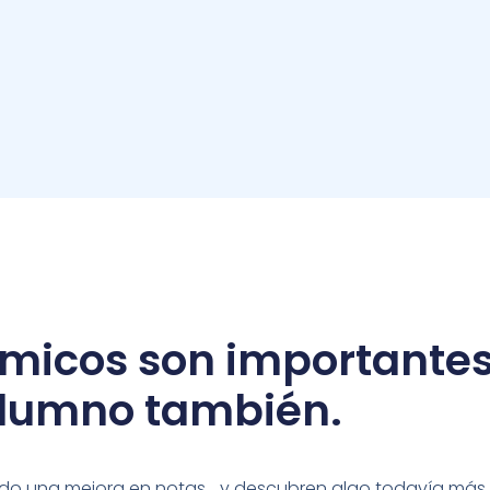
micos son importantes
alumno también.
ando una mejora en notas… y descubren algo todavía más