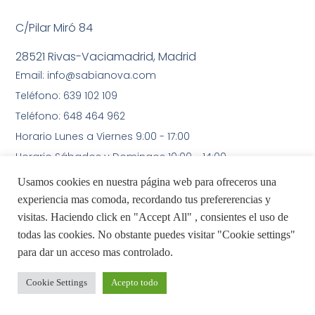
C/Pilar Miró 84
28521 Rivas-Vaciamadrid, Madrid
Email: info@sabianova.com
Teléfono: 639 102 109
Teléfono: 648 464 962
Horario Lunes a Viernes 9:00 - 17:00
Horario Sábados y Domingos 10:00 - 14:00
Usamos cookies en nuestra página web para ofreceros una
experiencia mas comoda, recordando tus prefererencias y
Enlaces Rápidos
visitas. Haciendo click en "Accept All" , consientes el uso de
Aviso Legal
todas las cookies. No obstante puedes visitar "Cookie settings"
Home
Política de Privacidad
para dar un acceso mas controlado.
Sobre Nosotros
Método educativo
Cookie Settings
Acepto todo
Ideario