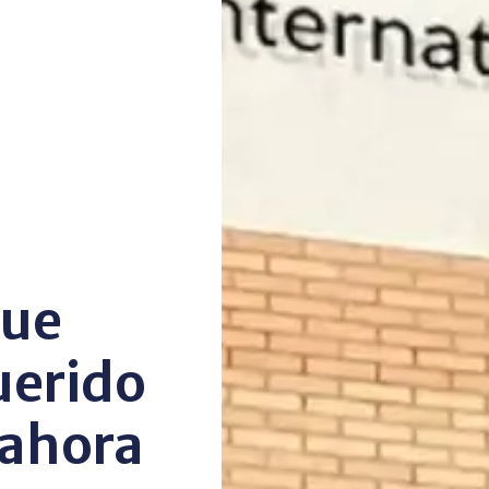
que
uerido
 ahora