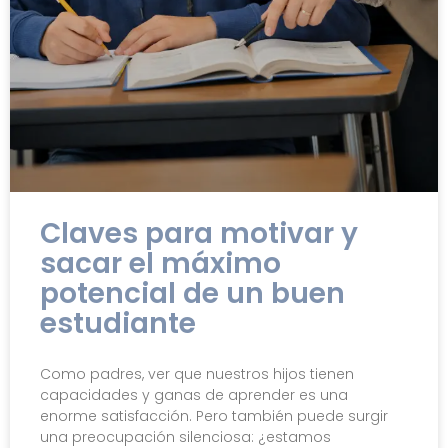
Claves para motivar y
sacar el máximo
potencial de un buen
estudiante
Como padres, ver que nuestros hijos tienen
capacidades y ganas de aprender es una
enorme satisfacción. Pero también puede surgir
una preocupación silenciosa: ¿estamos