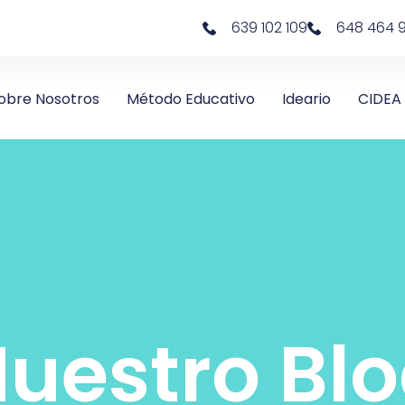
639 102 109
648 464 
obre Nosotros
Método Educativo
Ideario
CIDEA
uestro Bl