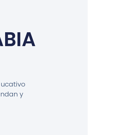
ABIA
ucativo
endan y