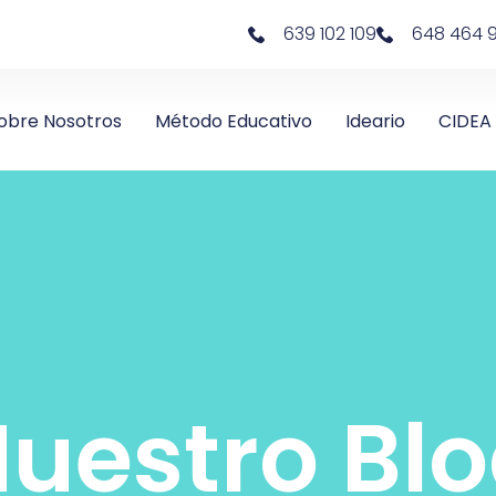
639 102 109
648 464 
obre Nosotros
Método Educativo
Ideario
CIDEA
uestro Bl