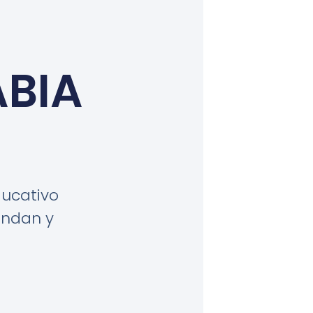
ABIA
ucativo
endan y